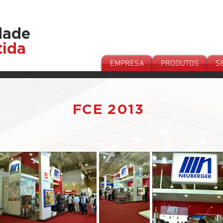
11 996453809
dade
tida
EMPRESA
PRODUTOS
S
FCE 2013
NOSSOS HORÁR
Segunda a Sábado, das 08h30