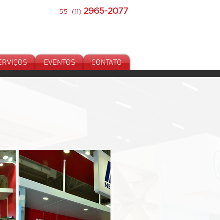
2965-2077
55 (11)
ERVIÇOS
EVENTOS
CONTATO
IOS
 às 19h.