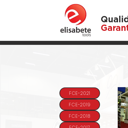
Quali
Garan
NOSSO TELEFONE
Tel.: 55 (11) 2965-2077
FCE-2021
FCE-2019
FCE-2018
FCE-2017